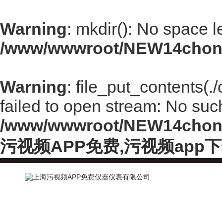
Warning
: mkdir(): No space l
/www/wwwroot/NEW14chong
Warning
: file_put_contents(
failed to open stream: No such 
/www/wwwroot/NEW14chong
污视频APP免费,污视频app