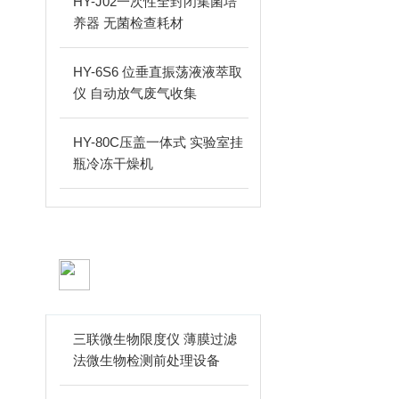
HY-J02一次性全封闭集菌培
养器 无菌检查耗材
HY-6S6 位垂直振荡液液萃取
仪 自动放气废气收集
HY-80C压盖一体式 实验室挂
瓶冷冻干燥机
技术文章
ARTICLES
三联微生物限度仪 薄膜过滤
法微生物检测前处理设备