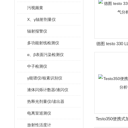
污视频黄
X、γ辐射剂量仪
辐射报警仪
多功能射线检测仪
德图 testo 33
析
α、β表面污染检测仪
中子检测仪
γ能谱仪/核素识别仪
液体闪烁计数器/液闪仪
热释光剂量仪/读出器
电离室巡测仪
Testo350便
放射性活度计
仪