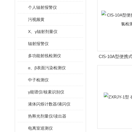
个人辐射报警仪
污视频黄
X、γ辐射剂量仪
辐射报警仪
多功能射线检测仪
ClS-10A型便
测
α、β表面污染检测仪
中子检测仪
γ能谱仪/核素识别仪
液体闪烁计数器/液闪仪
热释光剂量仪/读出器
电离室巡测仪