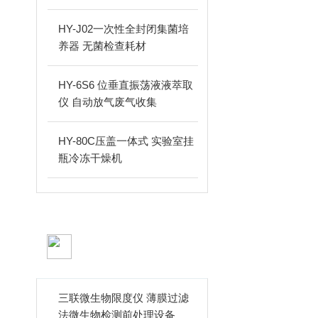
HY-J02一次性全封闭集菌培
养器 无菌检查耗材
HY-6S6 位垂直振荡液液萃取
仪 自动放气废气收集
HY-80C压盖一体式 实验室挂
瓶冷冻干燥机
技术文章
ARTICLES
三联微生物限度仪 薄膜过滤
法微生物检测前处理设备