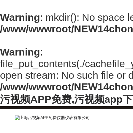
Warning
: mkdir(): No space l
/www/wwwroot/NEW14chong
Warning
:
file_put_contents(./cachefile
open stream: No such file or d
/www/wwwroot/NEW14chong
污视频APP免费,污视频app