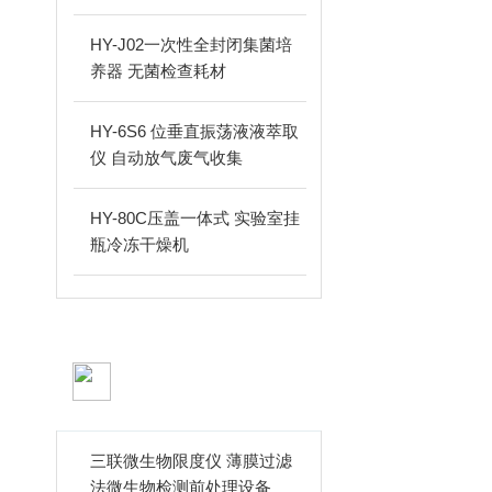
HY-J02一次性全封闭集菌培
养器 无菌检查耗材
HY-6S6 位垂直振荡液液萃取
仪 自动放气废气收集
HY-80C压盖一体式 实验室挂
瓶冷冻干燥机
技术文章
ARTICLES
三联微生物限度仪 薄膜过滤
法微生物检测前处理设备