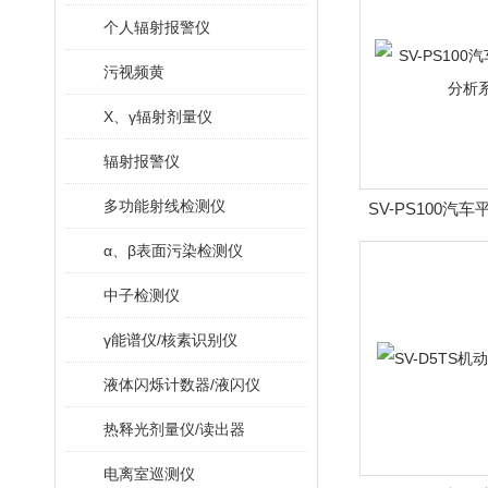
个人辐射报警仪
污视频黄
X、γ辐射剂量仪
辐射报警仪
多功能射线检测仪
SV-PS100汽
系
α、β表面污染检测仪
中子检测仪
γ能谱仪/核素识别仪
液体闪烁计数器/液闪仪
热释光剂量仪/读出器
电离室巡测仪