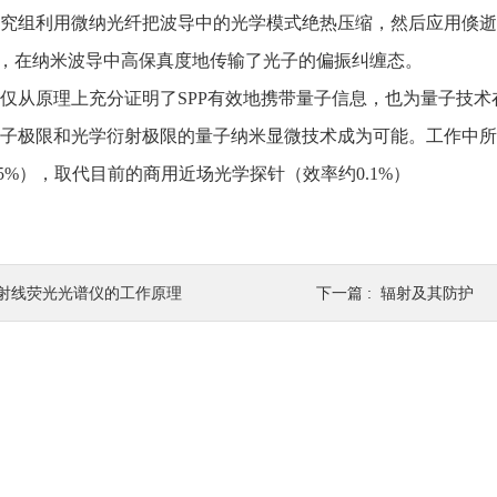
组利用微纳光纤把波导中的光学模式绝热压缩，然后应用倏逝波
），在纳米波导中高保真度地传输了光子的偏振纠缠态。
从原理上充分证明了SPP有效地携带量子信息，也为量子技术
子极限和光学衍射极限的量子纳米显微技术成为可能。工作中所
.5%），取代目前的商用近场光学探针（效率约0.1%）
x射线荧光光谱仪的工作原理
下一篇 :
辐射及其防护