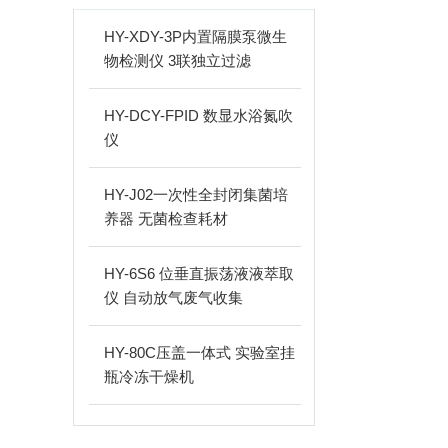
HY-XDY-3P内置隔膜泵微生
物检测仪 3联独立过滤
HY-DCY-FPID 数显水浴氮吹
仪
HY-J02一次性全封闭集菌培
养器 无菌检查耗材
HY-6S6 位垂直振荡液液萃取
仪 自动放气废气收集
HY-80C压盖一体式 实验室挂
瓶冷冻干燥机