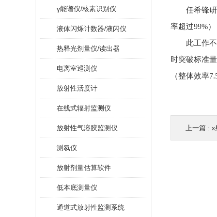
γ能谱仪/核素识别仪
任希锋研究
率超过99%
液体闪烁计数器/液闪仪
此工作不仅
热释光剂量仪/读出器
时突破标准量
电离室巡测仪
（整体效率7
放射性活度计
在线式辐射监测仪
放射性气溶胶监测仪
上一篇 :
测氡仪
放射剂量估算软件
低本底测量仪
通道式放射性监测系统