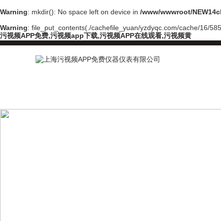
Warning
: mkdir(): No space left on device in
/www/wwwroot/NEW14ch
Warning
: file_put_contents(./cachefile_yuan/yzdyqc.com/cache/16/5858
污视频APP免费,污视频app下载,污视频APP在线观看,污视频黄