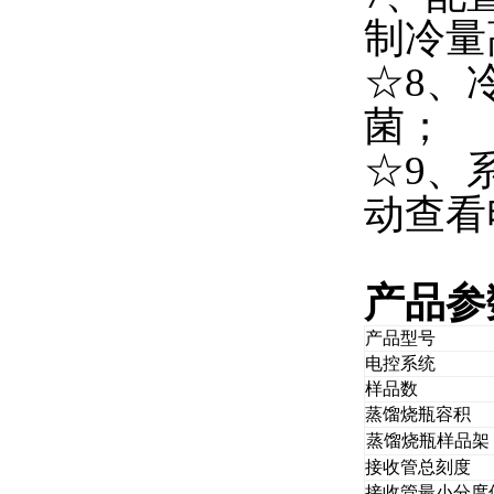
制冷量
☆
8
、
菌；
☆
9
、
动查看
产品参
产品型号
电控系统
样品数
蒸馏烧瓶容积
蒸馏烧瓶样品架
接收管总刻度
接收管最小分度