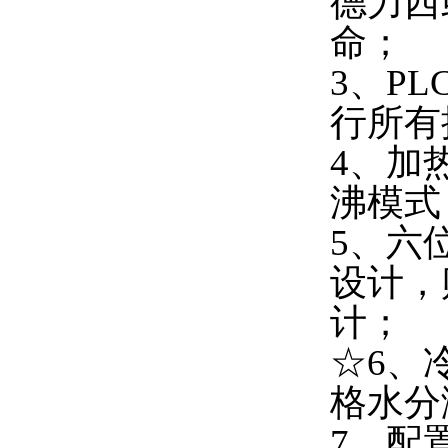
德力西
命；
3
、
PL
行所有
4
、加
沸模式
5
、六
设计，
计；
☆
6
、
格水分
7
、配