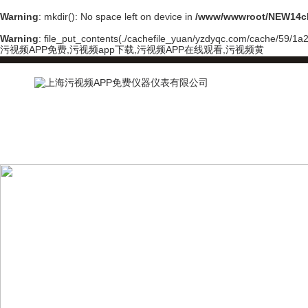
Warning
: mkdir(): No space left on device in
/www/wwwroot/NEW14ch
Warning
: file_put_contents(./cachefile_yuan/yzdyqc.com/cache/59/1a2f
污视频APP免费,污视频app下载,污视频APP在线观看,污视频黄