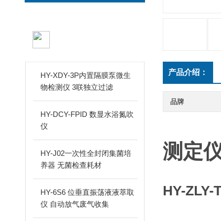
新品推荐
PRODUCTS
产品介绍：
HY-XDY-3P内置隔膜泵微生
物检测仪 3联独立过滤
品牌
HY-DCY-FPID 数显水浴氮吹
H
仪
测定仪
HY-J02一次性全封闭集菌培
养器 无菌检查耗材
HY-ZL
HY-6S6 位垂直振荡液液萃取
仪 自动放气废气收集